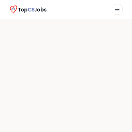
Top
CS
Jobs