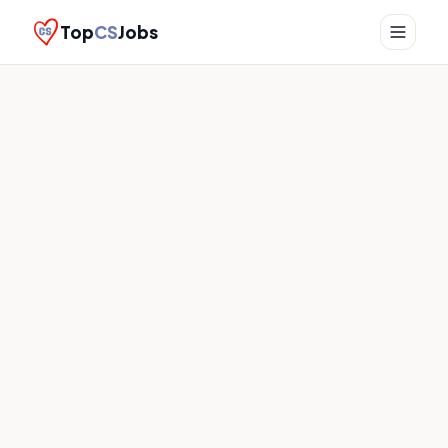
Top
CS
Jobs