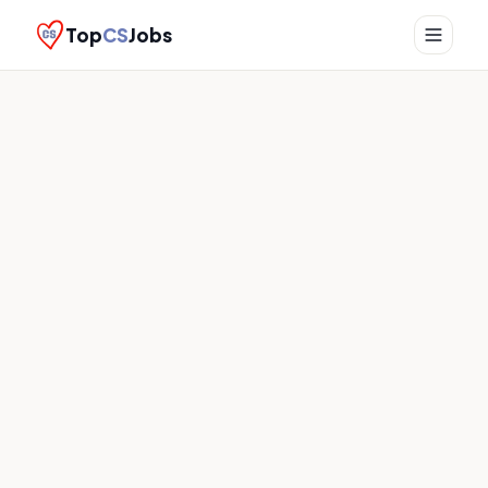
Top
CS
Jobs