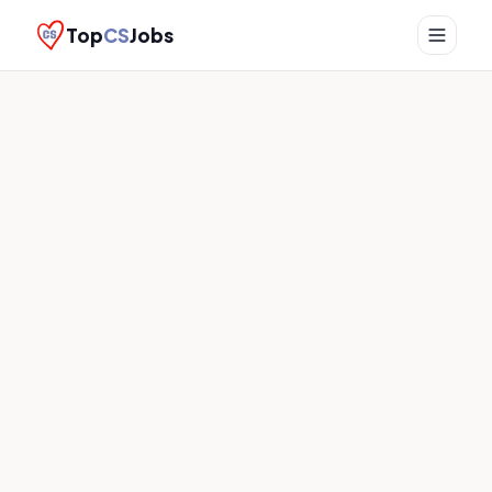
Top
CS
Jobs