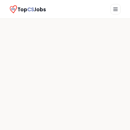
Top
CS
Jobs