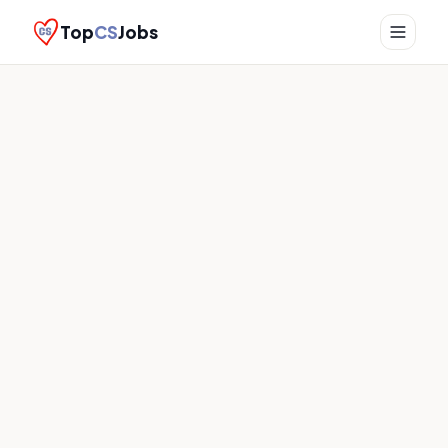
Top
CS
Jobs