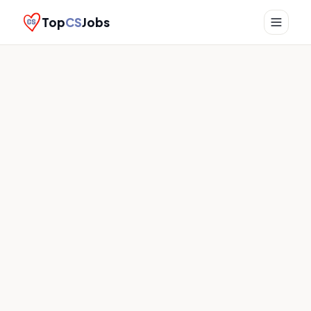
Top
CS
Jobs