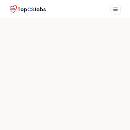
Top
CS
Jobs