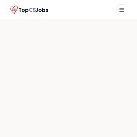
Top
CS
Jobs