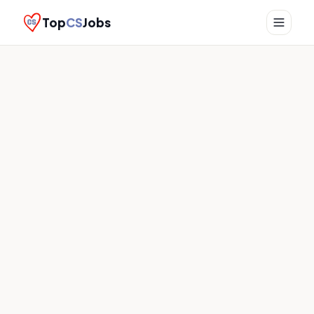
Top
CS
Jobs