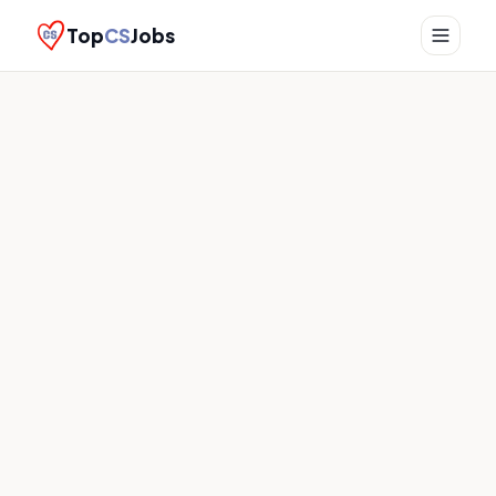
Top
CS
Jobs