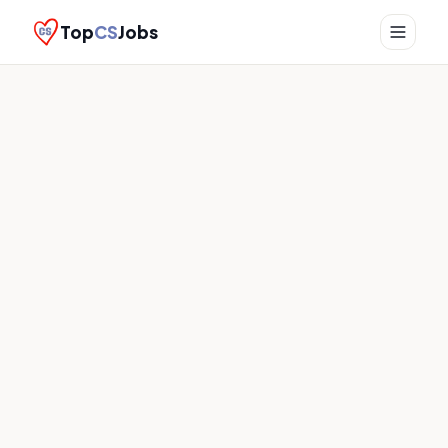
Top
CS
Jobs