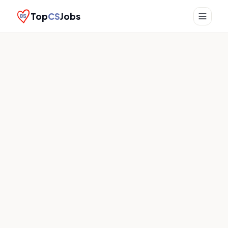
Top
CS
Jobs