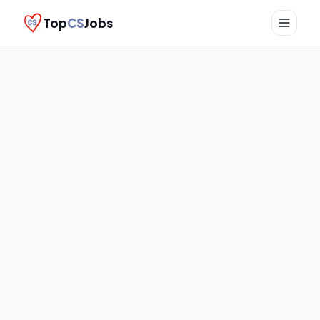
Top
CS
Jobs