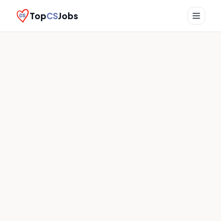
Top
CS
Jobs