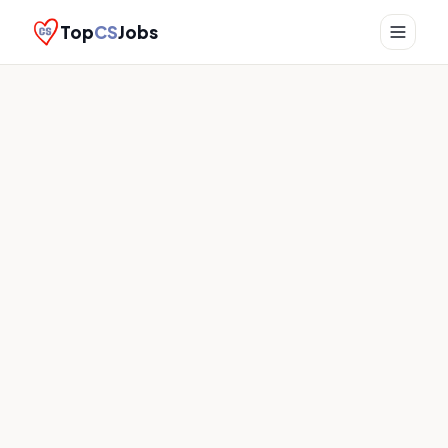
Top
CS
Jobs