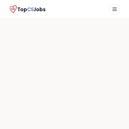
Top
CS
Jobs