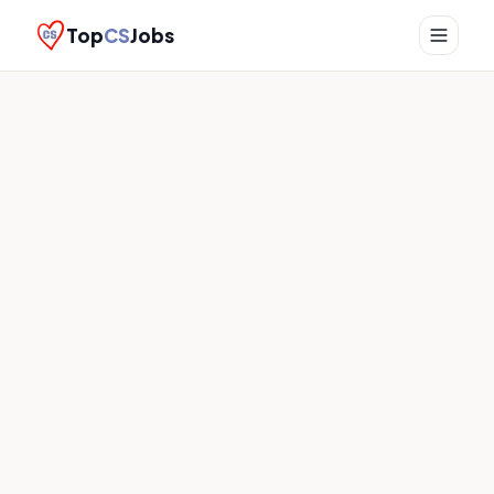
Top
CS
Jobs