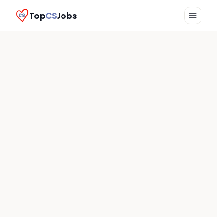
Top
CS
Jobs