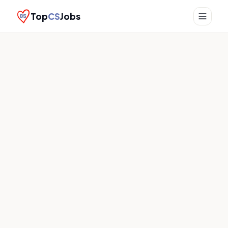
Top
CS
Jobs