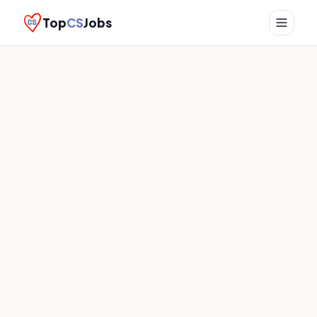
Top
CS
Jobs