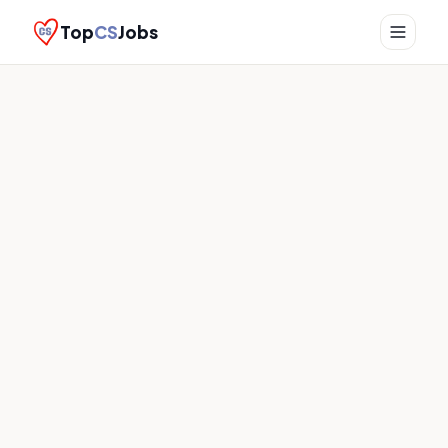
Top
CS
Jobs